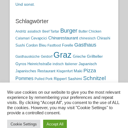
Und sonst.
Schlagwörter
Burger
Andritz
asiatisch
Beef Tartar
Butter Chicken
Chinarestaurant
Cevapcici
Chirashi
Calamari
chinesisch
Gasthaus
Sushi
Cordon Bleu
Forelle
Fastfood
Graz
Grieche
Grillteller
Gasthausküche
Geidorf
Gyros
Heinrichstraße
Japanisch
indisch
Italiener
Pizza
Maki
Japanisches Restaurant
Klagenfurt
Schnitzel
Pommes
Ripperl
Sashimi
Pulled Pork
Steiermark
Sushi
Semmelkren
Sommerrollen
Tauchen
We use cookies on our website to give you the most relevant
traditionelle Küche
Traditionsgasthaus
Vulkanland
experience by remembering your preferences and repeat
österreichische Küche
Wien
Wild
visits. By clicking “Accept All”, you consent to the use of ALL
the cookies. However, you may visit "Cookie Settings" to
österreichische Wirtshausküche
provide a controlled consent.
Cookie Settings
Accept All
Copyright © 2026
Essen. Trinken. Schlafen.
. All Rights Reserved.