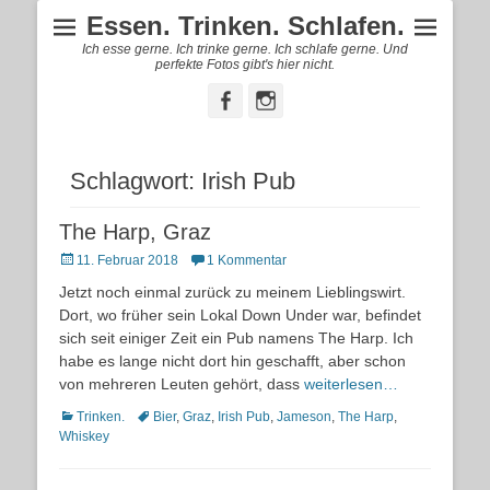
Essen. Trinken. Schlafen.
Ich esse gerne. Ich trinke gerne. Ich schlafe gerne. Und
perfekte Fotos gibt's hier nicht.
Facebook
Instagram
Schlagwort:
Irish Pub
The Harp, Graz
Posted
11. Februar 2018
1 Kommentar
on
Jetzt noch einmal zurück zu meinem Lieblingswirt.
Dort, wo früher sein Lokal Down Under war, befindet
sich seit einiger Zeit ein Pub namens The Harp. Ich
habe es lange nicht dort hin geschafft, aber schon
von mehreren Leuten gehört, dass
weiterlesen…
Kategorien
Schlagworte
Trinken.
Bier
,
Graz
,
Irish Pub
,
Jameson
,
The Harp
,
Whiskey