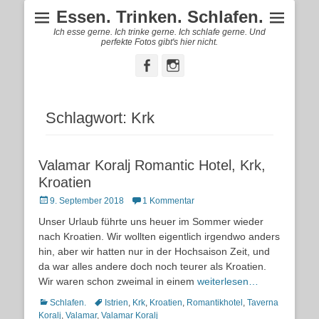
Essen. Trinken. Schlafen.
Ich esse gerne. Ich trinke gerne. Ich schlafe gerne. Und
perfekte Fotos gibt's hier nicht.
Facebook
Instagram
Schlagwort:
Krk
Valamar Koralj Romantic Hotel, Krk,
Kroatien
Posted
9. September 2018
1 Kommentar
on
Unser Urlaub führte uns heuer im Sommer wieder
nach Kroatien. Wir wollten eigentlich irgendwo anders
hin, aber wir hatten nur in der Hochsaison Zeit, und
da war alles andere doch noch teurer als Kroatien.
Wir waren schon zweimal in einem
weiterlesen…
Kategorien
Schlagworte
Schlafen.
Istrien
,
Krk
,
Kroatien
,
Romantikhotel
,
Taverna
Koralj
,
Valamar
,
Valamar Koralj