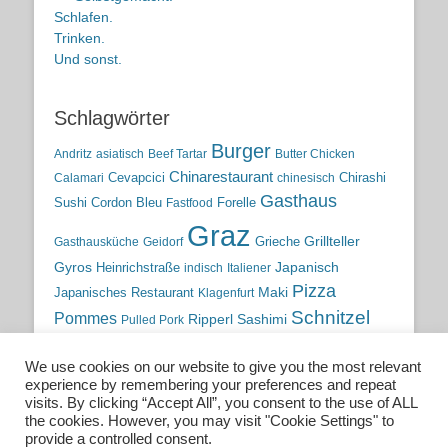
Schlafen.
Trinken.
Und sonst.
Schlagwörter
Burger
Andritz
asiatisch
Beef Tartar
Butter Chicken
Chinarestaurant
Cevapcici
Chirashi
Calamari
chinesisch
Gasthaus
Sushi
Cordon Bleu
Forelle
Fastfood
Graz
Grieche
Grillteller
Gasthausküche
Geidorf
Gyros
Heinrichstraße
Japanisch
indisch
Italiener
Pizza
Maki
Japanisches Restaurant
Klagenfurt
Schnitzel
Pommes
Ripperl
Sashimi
Pulled Pork
Steiermark
Sushi
Semmelkren
Sommerrollen
Tauchen
We use cookies on our website to give you the most relevant
traditionelle Küche
Traditionsgasthaus
Vulkanland
experience by remembering your preferences and repeat
österreichische Küche
Wien
Wild
visits. By clicking “Accept All”, you consent to the use of ALL
the cookies. However, you may visit "Cookie Settings" to
österreichische Wirtshausküche
provide a controlled consent.