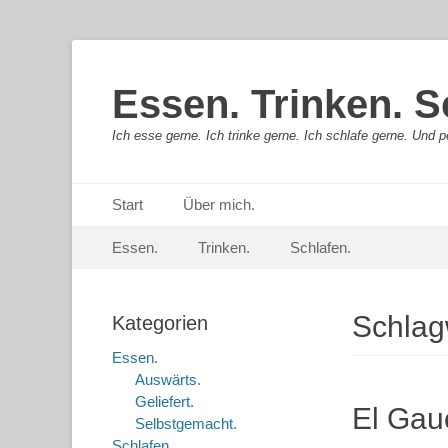
Essen. Trinken. S
Ich esse gerne. Ich trinke gerne. Ich schlafe gerne. Und pe
Primäres Menü
Springe
Start
Über mich.
zum
Sekundär-Menü
Springe
Inhalt
Essen.
Trinken.
Schlafen.
zum
Inhalt
Schlag
Kategorien
Essen.
Auswärts.
Geliefert.
El Gau
Selbstgemacht.
Schlafen.