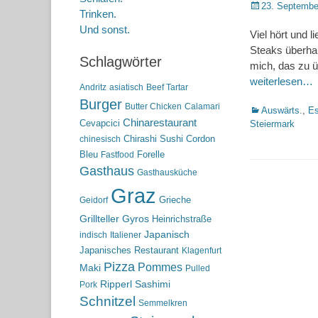
Posted
23. Septembe
Trinken.
on
Und sonst.
Viel hört und 
Steaks überhau
Schlagwörter
mich, das zu ü
weiterlesen…
Andritz
asiatisch
Beef Tartar
Burger
Butter Chicken
Calamari
Kategorien
Auswärts.
,
Es
Chinarestaurant
Cevapcici
Steiermark
Chirashi Sushi
Cordon
chinesisch
Bleu
Forelle
Fastfood
Gasthaus
Gasthausküche
Graz
Grieche
Geidorf
Grillteller
Gyros
Heinrichstraße
Japanisch
indisch
Italiener
Japanisches Restaurant
Klagenfurt
Pizza
Pommes
Maki
Pulled
Ripperl
Sashimi
Pork
Schnitzel
Semmelkren