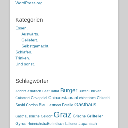
WordPress.org
Kategorien
Essen.
Auswärts.
Geliefert.
Selbstgemacht.
Schlafen.
Trinken.
Und sonst.
Schlagwörter
Burger
Andritz
asiatisch
Beef Tartar
Butter Chicken
Chinarestaurant
Cevapcici
Chirashi
Calamari
chinesisch
Gasthaus
Sushi
Cordon Bleu
Forelle
Fastfood
Graz
Grieche
Grillteller
Gasthausküche
Geidorf
Gyros
Heinrichstraße
Japanisch
indisch
Italiener