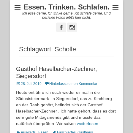
Essen. Trinken. Schlafen.
Ich esse gerne. Ich trinke gerne. Ich schlafe gerne. Und
perfekte Fotos gibt's hier nicht.
Facebook
Instagram
Schlagwort:
Scholle
Gasthof Haselbacher-Zechner,
Siegersdorf
Posted
28. Juli 2019
Hinterlasse einen Kommentar
on
Heute entführe ich euch wieder einmal in die
Südoststeiermark. In Siegersdorf, das zu Kirchberg
an der Raab gehört, befindet sich der Gasthof
Haselbacher-Zechner . Ich hatte gehört, dass es dort
sehr gute Mittagsmenüs gibt und musste das
natürlich überprüfen. Wir saßen
weiterlesen…
Kategorien
Schlagworte
Auswärts.
,
Essen.
Faschiertes
,
Gasthaus
,