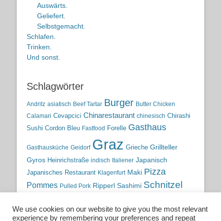
Auswärts.
Geliefert.
Selbstgemacht.
Schlafen.
Trinken.
Und sonst.
Schlagwörter
Burger
Andritz
asiatisch
Beef Tartar
Butter Chicken
Chinarestaurant
Cevapcici
Chirashi
Calamari
chinesisch
Gasthaus
Sushi
Cordon Bleu
Forelle
Fastfood
Graz
Grieche
Grillteller
Gasthausküche
Geidorf
Gyros
Heinrichstraße
Japanisch
indisch
Italiener
Pizza
Maki
Japanisches Restaurant
Klagenfurt
Schnitzel
Pommes
Ripperl
Sashimi
Pulled Pork
Steiermark
Sushi
Semmelkren
Sommerrollen
Tauchen
We use cookies on our website to give you the most relevant
traditionelle Küche
Traditionsgasthaus
Vulkanland
experience by remembering your preferences and repeat