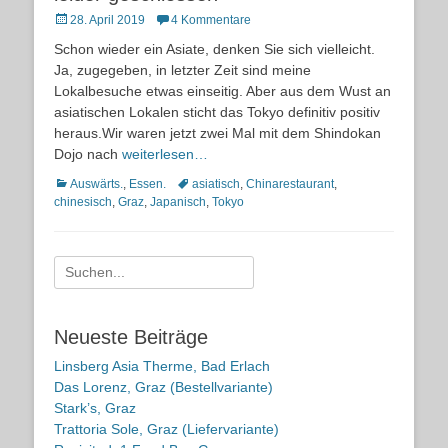
Posted
28. April 2019
4 Kommentare
on
Schon wieder ein Asiate, denken Sie sich vielleicht.
Ja, zugegeben, in letzter Zeit sind meine
Lokalbesuche etwas einseitig. Aber aus dem Wust an
asiatischen Lokalen sticht das Tokyo definitiv positiv
heraus.Wir waren jetzt zwei Mal mit dem Shindokan
Dojo nach
weiterlesen…
Kategorien
Schlagworte
Auswärts.
,
Essen.
asiatisch
,
Chinarestaurant
,
chinesisch
,
Graz
,
Japanisch
,
Tokyo
Suche
nach:
Neueste Beiträge
Linsberg Asia Therme, Bad Erlach
Das Lorenz, Graz (Bestellvariante)
Stark’s, Graz
Trattoria Sole, Graz (Liefervariante)