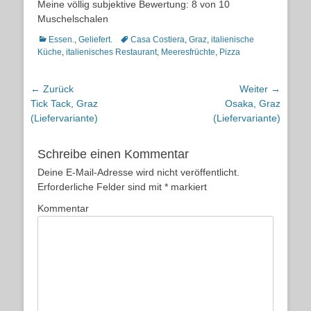
Meine völlig subjektive Bewertung: 8 von 10
Muschelschalen
Kategorien
Schlagworte
Essen.
,
Geliefert.
Casa Costiera
,
Graz
,
italienische
Küche
,
italienisches Restaurant
,
Meeresfrüchte
,
Pizza
Beitragsnavigation
← Zurück
Weiter →
Vorheriger
Nächster
Tick Tack, Graz
Osaka, Graz
Beitrag:
Beitrag:
(Liefervariante)
(Liefervariante)
Schreibe einen Kommentar
Deine E-Mail-Adresse wird nicht veröffentlicht.
Erforderliche Felder sind mit
*
markiert
Kommentar