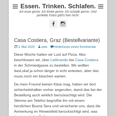
Essen. Trinken. Schlafen.
Ich esse gerne. Ich trinke gerne. Ich schlafe gerne. Und
perfekte Fotos gibt's hier nicht.
Facebook
Instagram
Casa Costiera, Graz (Bestellvariante)
Posted
Autor
3. Mai 2020
ewe
Hinterlasse einen Kommentar
on
Diese Woche hatten wir Lust auf Pizza. Also
beschlossen wir, über
Lieferando
bei
Casa Costiera
in der Schmiedgasse zu bestellen. Wir wollten
dasLokal ja schon länger in echt antesten, aber das
muss noch ein bisschen warten.
Da mein Freund keinen Käse mag, haben wir dort
sicherheitshalber vorher angerufen, damit das bei der
Bestellung auch wirklich berücksichtigt wird. Die
Stimme am Telefon begrüßte ihn mit einem
herzlichen Buona Sera und versicherte uns, dass die
Anmerkung im Hinweisfeld berücksichtigt wird, was