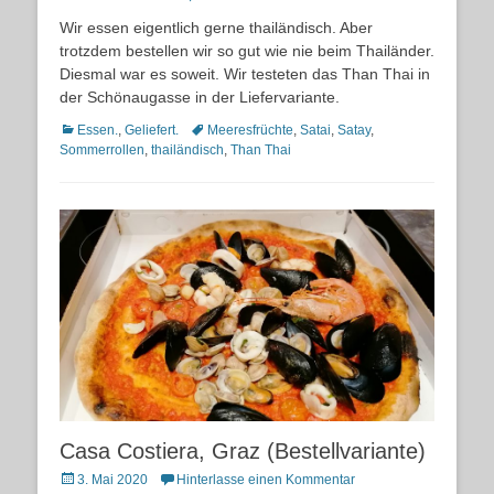
on
Wir essen eigentlich gerne thailändisch. Aber
trotzdem bestellen wir so gut wie nie beim Thailänder.
Diesmal war es soweit. Wir testeten das Than Thai in
der Schönaugasse in der Liefervariante.
Kategorien
Schlagworte
Essen.
,
Geliefert.
Meeresfrüchte
,
Satai
,
Satay
,
Sommerrollen
,
thailändisch
,
Than Thai
Casa Costiera, Graz (Bestellvariante)
Posted
3. Mai 2020
Hinterlasse einen Kommentar