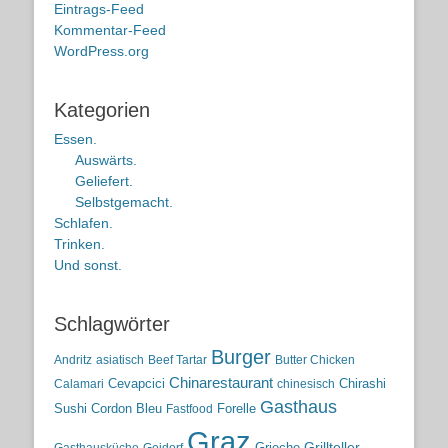
Eintrags-Feed
Kommentar-Feed
WordPress.org
Kategorien
Essen.
Auswärts.
Geliefert.
Selbstgemacht.
Schlafen.
Trinken.
Und sonst.
Schlagwörter
Burger
Andritz
asiatisch
Beef Tartar
Butter Chicken
Chinarestaurant
Cevapcici
Chirashi
Calamari
chinesisch
Gasthaus
Sushi
Cordon Bleu
Forelle
Fastfood
Graz
Grieche
Grillteller