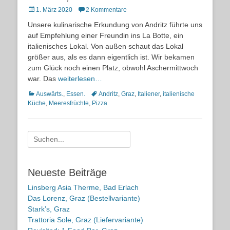
Posted
1. März 2020
2 Kommentare
on
Unsere kulinarische Erkundung von Andritz führte uns
auf Empfehlung einer Freundin ins La Botte, ein
italienisches Lokal. Von außen schaut das Lokal
größer aus, als es dann eigentlich ist. Wir bekamen
zum Glück noch einen Platz, obwohl Aschermittwoch
war. Das
weiterlesen…
Kategorien
Schlagworte
Auswärts.
,
Essen.
Andritz
,
Graz
,
Italiener
,
italienische
Küche
,
Meeresfrüchte
,
Pizza
Suche
nach:
Neueste Beiträge
Linsberg Asia Therme, Bad Erlach
Das Lorenz, Graz (Bestellvariante)
Stark’s, Graz
Trattoria Sole, Graz (Liefervariante)