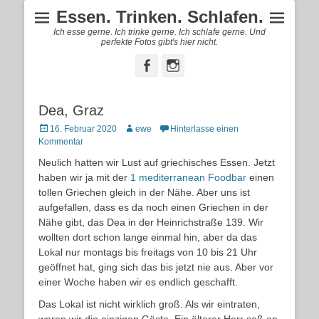
Essen. Trinken. Schlafen.
Ich esse gerne. Ich trinke gerne. Ich schlafe gerne. Und
perfekte Fotos gibt's hier nicht.
Facebook
Instagram
Dea, Graz
Posted
Autor
16. Februar 2020
ewe
Hinterlasse einen
on
Kommentar
Neulich hatten wir Lust auf griechisches Essen. Jetzt
haben wir ja mit der
1 mediterranean Foodbar
einen
tollen Griechen gleich in der Nähe. Aber uns ist
aufgefallen, dass es da noch einen Griechen in der
Nähe gibt, das Dea in der Heinrichstraße 139. Wir
wollten dort schon lange einmal hin, aber da das
Lokal nur montags bis freitags von 10 bis 21 Uhr
geöffnet hat, ging sich das bis jetzt nie aus. Aber vor
einer Woche haben wir es endlich geschafft.
Das Lokal ist nicht wirklich groß. Als wir eintraten,