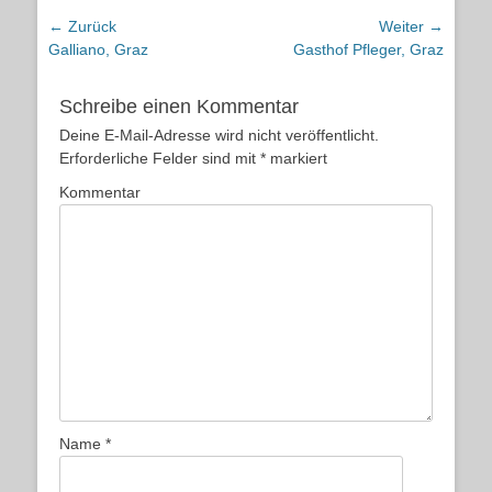
Beitragsnavigation
← Zurück
Weiter →
Vorheriger
Nächster
Galliano, Graz
Gasthof Pfleger, Graz
Beitrag:
Beitrag:
Schreibe einen Kommentar
Deine E-Mail-Adresse wird nicht veröffentlicht.
Erforderliche Felder sind mit
*
markiert
Kommentar
Name
*