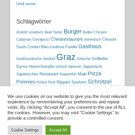
Und sonst.
Schlagwörter
Burger
Andritz
asiatisch
Beef Tartar
Butter Chicken
Chinarestaurant
Cevapcici
Chirashi
Calamari
chinesisch
Gasthaus
Sushi
Cordon Bleu
Forelle
Fastfood
Graz
Grieche
Grillteller
Gasthausküche
Geidorf
Gyros
Heinrichstraße
Japanisch
indisch
Italiener
Pizza
Maki
Japanisches Restaurant
Klagenfurt
Schnitzel
Pommes
Ripperl
Sashimi
Pulled Pork
Steiermark
Sushi
Semmelkren
Sommerrollen
Tauchen
We use cookies on our website to give you the most relevant
traditionelle Küche
Traditionsgasthaus
Vulkanland
experience by remembering your preferences and repeat
österreichische Küche
Wien
Wild
visits. By clicking “Accept All”, you consent to the use of ALL
the cookies. However, you may visit "Cookie Settings" to
österreichische Wirtshausküche
provide a controlled consent.
Cookie Settings
Accept All
Copyright © 2026
Essen. Trinken. Schlafen.
. All Rights Reserved.