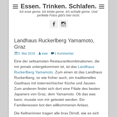
Essen. Trinken. Schlafen.
Ich esse gerne. Ich trinke gerne. Ich schlafe gerne. Und
perfekte Fotos gibt's hier nicht.
Facebook
Instagram
Landhaus Ruckerlberg Yamamoto,
Graz
Posted
Autor
5. Mai 2019
ewe
1 Kommentar
on
Eine der seltsamsten Restaurantkombinationen, die
mir jemals untergekommen ist, ist das
Landhaus
Ruckerlberg Yamamoto
. Zum einen ist das Landhaus
Ruckerlberg, so wie früher auch, ein traditionelles
Gasthaus mit österreichischer Küche und Jausen.
Zum anderen findet sich dort eine Filiale des besten
Japaners von Graz, dem Yamamoto. Ob das was
kann, musste von mir getestet werden. Ein
Familienessen bot den willkommenen Anlass.
Die Kellnerinnen tragen alle brav Dirndl, wie es sich