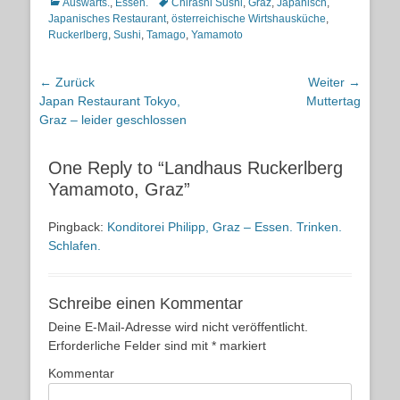
Kategorien
Schlagworte
Auswärts.
,
Essen.
Chirashi Sushi
,
Graz
,
Japanisch
,
Japanisches Restaurant
,
österreichische Wirtshausküche
,
Ruckerlberg
,
Sushi
,
Tamago
,
Yamamoto
Beitragsnavigation
← Zurück
Weiter →
Vorheriger
Nächster
Japan Restaurant Tokyo,
Muttertag
Beitrag:
Beitrag:
Graz – leider geschlossen
One Reply to “Landhaus Ruckerlberg
Yamamoto, Graz”
Pingback:
Konditorei Philipp, Graz – Essen. Trinken.
Schlafen.
Schreibe einen Kommentar
Deine E-Mail-Adresse wird nicht veröffentlicht.
Erforderliche Felder sind mit
*
markiert
Kommentar