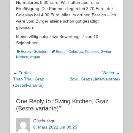
Normalpreis 8,30 Euro. Wir hatten aber eine
Ermäßigung. Die Pommes liegen bei 3,70 Euro, der
Coleslaw bei 4,90 Euro. Alles im grünen Bereich – ich
wäre vom Burger alleine schon gut gesättigt
gewesen.
Meine völlig subjektive Bewertung: 7 von 10
Sojabohnen
Kategorien
Schlagworte
Essen.
,
Geliefert.
Burger
,
Coleslaw
,
Pommes
,
Swing
Kitchen
,
vegan
Beitragsnavigation
← Zurück
Weiter →
Vorheriger
Nächster
Than Thai, Graz
Bowl, Graz (Liefervariante)
Beitrag:
Beitrag:
(Bestellvariante)
One Reply to “Swing Kitchen, Graz
(Bestellvariante)”
Gisela
sagt:
8. März 2022 um 08:25