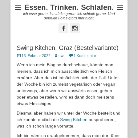
Essen. Trinken. Schlafen.
Ich esse gerne. Ich trinke gerne. Ich schlafe gerne. Und
perfekte Fotos gibt's hier nicht.
Facebook
Instagram
Swing Kitchen, Graz (Bestellvariante)
Posted
Autor
13. Februar 2022
ewe
1 Kommentar
on
Wenn ich mein Blog so durchschaue, könnte man
meinen, dass ich mich ausschließlich von Fleisch
ernähre. Aber das ist tatsächlich nicht der Fall. Unter
der Woche bin ich zumeist vegetarisch oder vegan
unterwegs, aber wenn wir auswärts essen gehen
oder etwas bestellen, wird es dann doch meistens
etwas Fleischiges.
Diesmal aber haben wir unter der Woche bestellt und
ich konnte endlich die
Swing Kitchen
ausprobieren,
was ich schon lange vorhatte.
Ich bin nämlich draufgekommen, dass man dort über