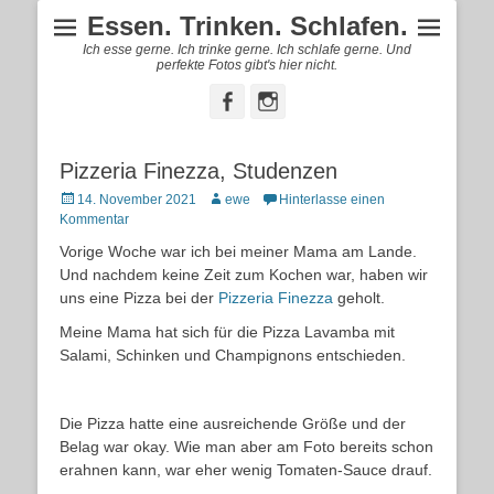
Essen. Trinken. Schlafen.
Ich esse gerne. Ich trinke gerne. Ich schlafe gerne. Und
perfekte Fotos gibt's hier nicht.
Facebook
Instagram
Pizzeria Finezza, Studenzen
Posted
Autor
14. November 2021
ewe
Hinterlasse einen
on
Kommentar
Vorige Woche war ich bei meiner Mama am Lande.
Und nachdem keine Zeit zum Kochen war, haben wir
uns eine Pizza bei der
Pizzeria Finezza
geholt.
Meine Mama hat sich für die Pizza Lavamba mit
Salami, Schinken und Champignons entschieden.
Die Pizza hatte eine ausreichende Größe und der
Belag war okay. Wie man aber am Foto bereits schon
erahnen kann, war eher wenig Tomaten-Sauce drauf.