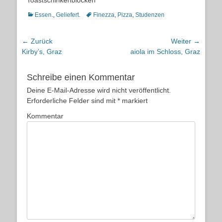
Toastschinkenblöcken
Kategorien
Schlagworte
Essen.
,
Geliefert.
Finezza
,
Pizza
,
Studenzen
Beitragsnavigation
← Zurück
Weiter →
Vorheriger
Nächster
Kirby’s, Graz
aiola im Schloss, Graz
Beitrag:
Beitrag:
Schreibe einen Kommentar
Deine E-Mail-Adresse wird nicht veröffentlicht.
Erforderliche Felder sind mit
*
markiert
Kommentar